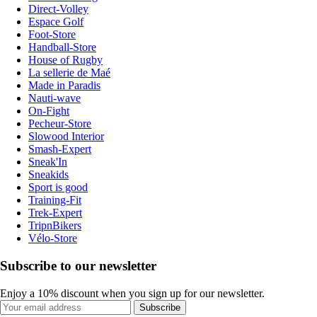
Direct-Volley
Espace Golf
Foot-Store
Handball-Store
House of Rugby
La sellerie de Maé
Made in Paradis
Nauti-wave
On-Fight
Pecheur-Store
Slowood Interior
Smash-Expert
Sneak'In
Sneakids
Sport is good
Training-Fit
Trek-Expert
TripnBikers
Vélo-Store
Subscribe to our newsletter
Enjoy a 10% discount when you sign up for our newsletter.
Subscribe