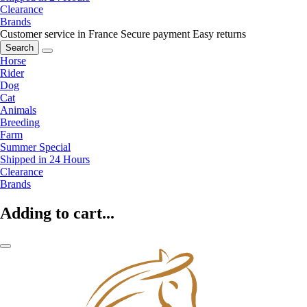
Clearance
Brands
Customer service in France
Secure payment
Easy returns
Search
Horse
Rider
Dog
Cat
Animals
Breeding
Farm
Summer Special
Shipped in 24 Hours
Clearance
Brands
Adding to cart...