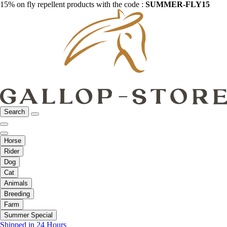
15% on fly repellent products with the code :
SUMMER-FLY15
Search
Horse
Rider
Dog
Cat
Animals
Breeding
Farm
Summer Special
Shipped in 24 Hours